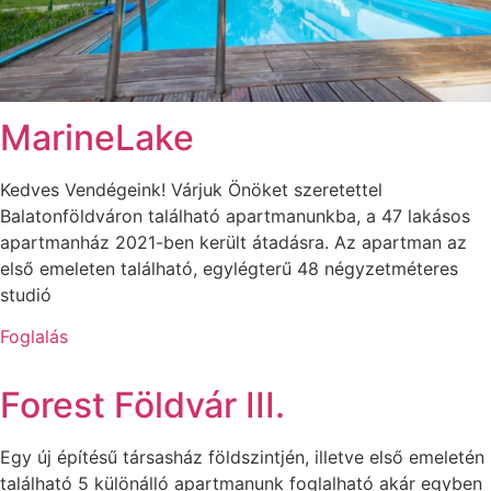
MarineLake
Kedves Vendégeink! Várjuk Önöket szeretettel
Balatonföldváron található apartmanunkba, a 47 lakásos
apartmanház 2021-ben került átadásra. Az apartman az
első emeleten található, egylégterű 48 négyzetméteres
studió
Foglalás
Forest Földvár III.
Egy új építésű társasház földszintjén, illetve első emeletén
található 5 különálló apartmanunk foglalható akár egyben