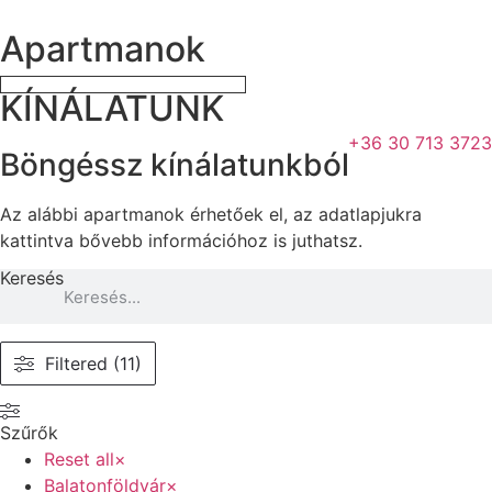
Ugrás
Apartmanok
a
tartalomhoz
KÍNÁLATUNK
+36 30 713 3723
Böngéssz kínálatunkból
Az alábbi apartmanok érhetőek el, az adatlapjukra
kattintva bővebb információhoz is juthatsz.
Keresés
Filtered (11)
Szűrők
Reset all
×
Balatonföldvár
×