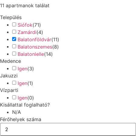
11
apartmanok találat
Település
Siófok
(
71
)
Zamárdi
(
4
)
Balatonföldvár
(
11
)
Balatonszemes
(
8
)
Balatonlelle
(
14
)
Medence
Igen
(
3
)
Jakuzzi
Igen
(
1
)
Vízparti
Igen
(
0
)
Kisállattal foglalható?
N/A
Férőhelyek száma