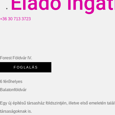
Eladó inga
+36 30 713 3723
Forest Földv
Forest Földvár IV.
6 férőhelyes
Balatonföldvár
Egy új építésű társasház földszintjén, illetve első emeletén tal
társaságoknak is.