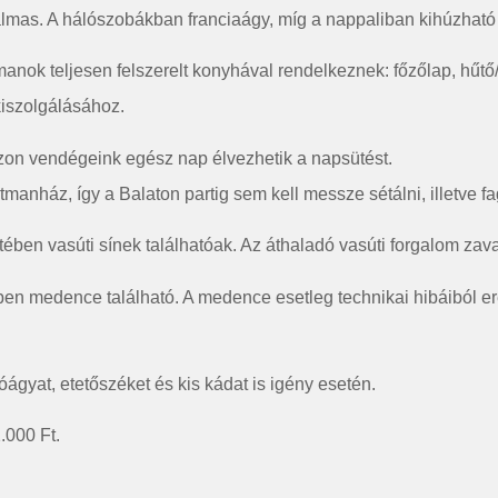
almas. A hálószobákban franciaágy, míg a nappaliban kihúzható
anok teljesen felszerelt konyhával rendelkeznek: főzőlap, hűtő/
kiszolgálásához.
szon vendégeink egész nap élvezhetik a napsütést.
tmanház, így a Balaton partig sem kell messze sétálni, illetve f
ében vasúti sínek találhatóak. Az áthaladó vasúti forgalom za
en medence található. A medence esetleg technikai hibáiból ere
ágyat, etetőszéket és kis kádat is igény esetén.
.000 Ft.