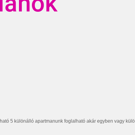
tlanok
ár IV.
álható 5 különálló apartmanunk foglalható akár egyben vagy külön