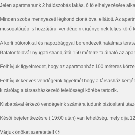
Jelen apartmanunk 2 hálószobás lakás, 6 fő elhelyezésére alk
Minden szoba mennyezeti légkondicionálóval ellátott. Az apartm
mosogatógép is hozzájárul vendégeink igényeinek teljes körű 
A kerti bútorokkal és napozóággyal berendezett hatalmas tera
Balatonföldvár nyugati strandjától 150 méterre található az apar
Felhívjuk figyelmedet, hogy az apartmanház 100 méteres körzet
Felhívjuk kedves vendégeink figyelmét hogy a társasház kertjéb
kizárólag a társasházkezelő felelősségi körébe tartozik.
Kisbabával érkező vendégeink számára tudunk biztosítani utazó
Késői bejelentkezésre ( 19:00 után) van lehetőség, mely díja 12
Várjuk önöket szeretettel! 🙂