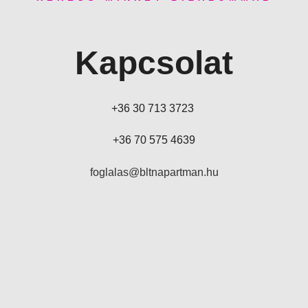
Kapcsolat
+36 30 713 3723
+36 70 575 4639
foglalas@bltnapartman.hu