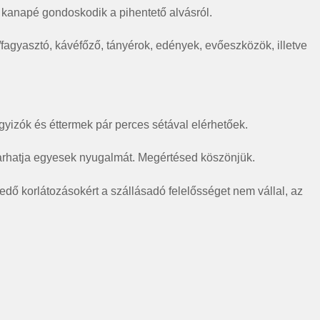
 kanapé gondoskodik a pihentető alvásról.
fagyasztó, kávéfőző, tányérok, edények, evőeszközök, illetve
agyizók és éttermek pár perces sétával elérhetőek.
varhatja egyesek nyugalmát. Megértésed köszönjük.
dő korlátozásokért a szállásadó felelősséget nem vállal, az