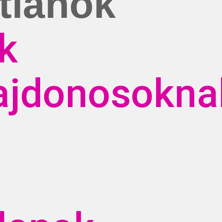
tlanok
k
lajdonosokna