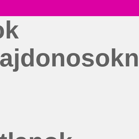
ok
ulajdonosok