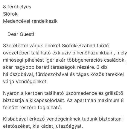
8 férőhelyes
Siófok
Medencével rendelkezik
‎‎ ‎ ‎ ‎Dear Guest!
Szeretettel várjuk önöket Siófok-Szabadifürdő
övezetében található exkluzív pihenőházunkban , mely
minőségi pihenést ígér akár többgenerációs családok,
akár nagyobb baráti társaságok részére. 3 db
hálószobával, fürdőszobával és tágas közös terekkel
várja Vendégeinket.
Nyáron a kertben található úszómedence és grillsütő
biztosítja a kikapcsolódást. Az apartman maximum 8
felnőtt részére foglalható.
Kisbabával érkező vendégeinknek tudunk biztosítani
etetőszéket, kis kádat, utazóágyat.