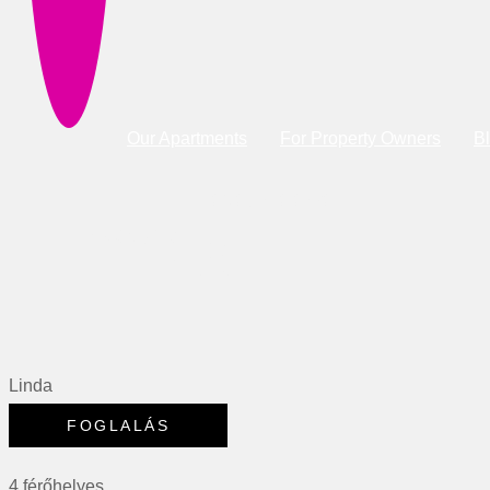
Our Apartments
For Property Owners
B
+36 30 713 3723
Linda
Linda
4 férőhelyes