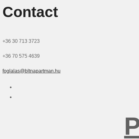
Contact
+36 30 713 3723
+36 70 575 4639
foglalas@bltnapartman.hu
P