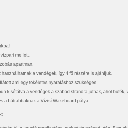
nkba!
ízpart mellett.
ószobás apartman.
használhatnak a vendégek, így 4 fő részére is ajánljuk.
ellátott ami egy tökéletes nyaraláshoz szükséges
n kisétálva a vendégek a szabad strandra jutnak, ahol büfék, ví
s a bátrabbaknak a Vízisí Wakeboard pálya.
k: