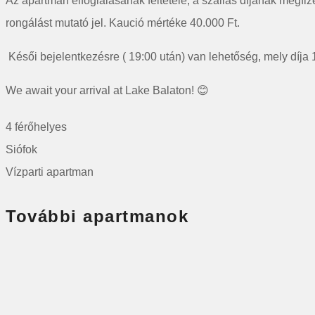
Az apartman elfoglalásának feltétele, a szállás díjának megfi
rongálást mutató jel. Kaució mértéke 40.000 Ft.
Késői bejelentkezésre ( 19:00 után) van lehetőség, mely díja 
‎‎We await your arrival at Lake Balaton! 😊
4 férőhelyes
Siófok
Vízparti apartman
További apartmanok