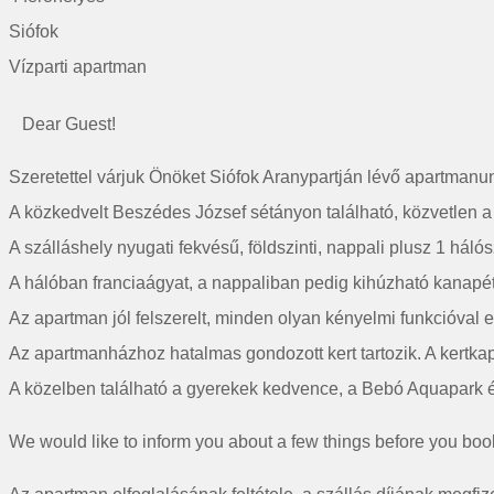
Siófok
Vízparti apartman
‎‎ ‎ ‎ ‎Dear Guest!
Szeretettel várjuk Önöket Siófok Aranypartján lévő apartmanu
A közkedvelt Beszédes József sétányon található, közvetlen a v
A szálláshely nyugati fekvésű, földszinti, nappali plusz 1 hál
A hálóban franciaágyat, a nappaliban pedig kihúzható kanapét 
Az apartman jól felszerelt, minden olyan kényelmi funkcióval 
Az apartmanházhoz hatalmas gondozott kert tartozik. A kertkapu
A közelben található a gyerekek kedvence, a Bebó Aquapark é
We would like to inform you about a few things before you boo