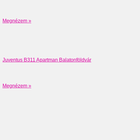
Megnézem »
Juventus B311 Apartman Balatonföldvár
Megnézem »
CALL OR WRI