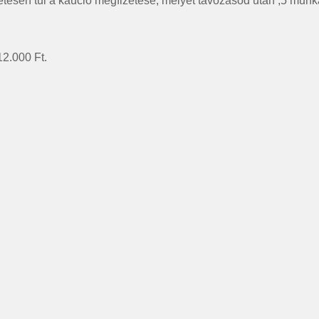
zetésén túl a kaució megfizetése, melyet távozásod után ,5 mun
12.000 Ft.