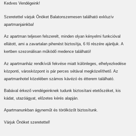
Kedves Vendégeink!
Szeretettel várjuk Önöket Balatonszemesen található exkluzív
apartmanjainkba!
Az apartman teljesen felszerelt, minden olyan kényelmi funkcióval
ellátott, ami a zavartalan pihenést biztosítja, 6 fő részére ajánljuk. A
kertben szezonálisan működő medence található!
Az apartmanház rendkívüli fekvése miatt különleges, elhelyezkedése
központi, városközpont is pár perces sétával megközelíthető. Az
apartmanhotel közelében számos kávézó és étterem található.
Babával érkező vendégeinknek tudunk biztosítani etetőszéket, kis
kádat, utazóágyat, előzetes kérés alapján.
Apartmanunkban ágyneműt és törölközőt biztosítunk.
Várjuk Önöket szeretettel!