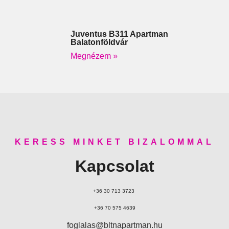
Juventus B311 Apartman
Balatonföldvár
Megnézem »
KERESS MINKET BIZALOMMAL
Kapcsolat
+36 30 713 3723
+36 70 575 4639
foglalas@bltnapartman.hu