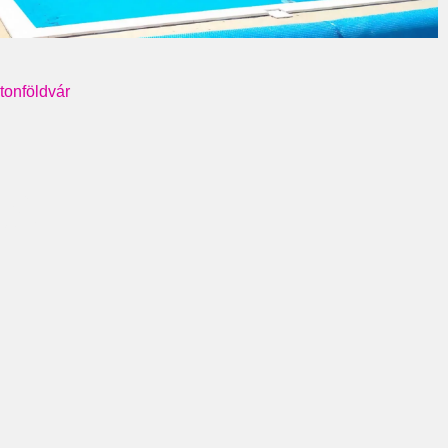
tonföldvár
MAL