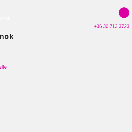
lanok
+36 30 713 3723
anok
elle