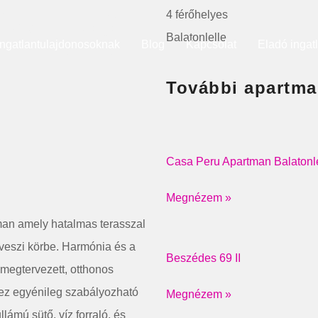
éd 79
4 férőhelyes
Balatonlelle
Ingatlantulajdonosoknak
Blog
Kapcsolat
Eladó ingat
További apartm
Casa Peru Apartman Balatonl
Megnézem »
tman amely hatalmas terasszal
t veszi körbe. Harmónia és a
Beszédes 69 II
l megtervezett, otthonos
hez egyénileg szabályozható
Megnézem »
lámú sütő, víz forraló, és