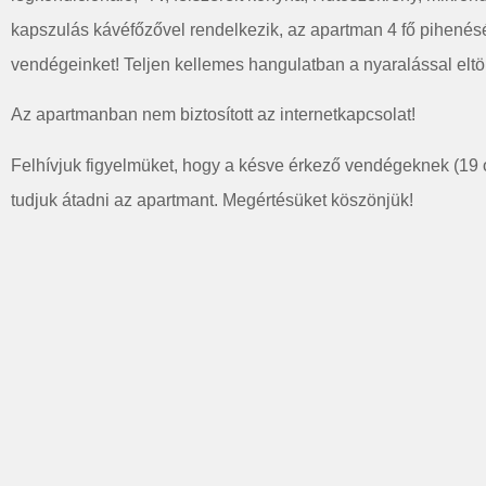
kapszulás kávéfőzővel rendelkezik, az apartman 4 fő pihenés
vendégeinket! Teljen kellemes hangulatban a nyaralással eltölt
Az apartmanban nem biztosított az internetkapcsolat!
Felhívjuk figyelmüket, hogy a késve érkező vendégeknek (19 ór
tudjuk átadni az apartmant. Megértésüket köszönjük!