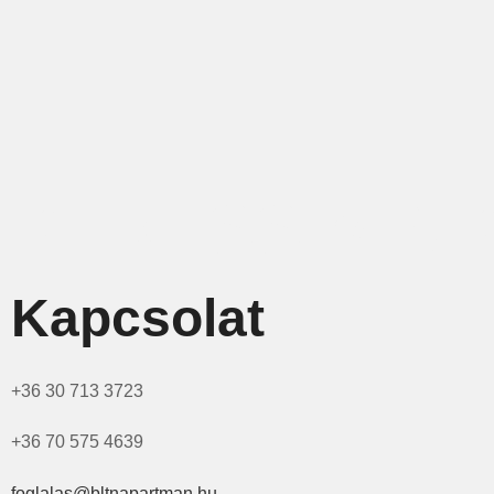
KERESS MIN
Kapcsolat
+36 30 713 3723
+36 70 575 4639
foglalas@bltnapartman.hu