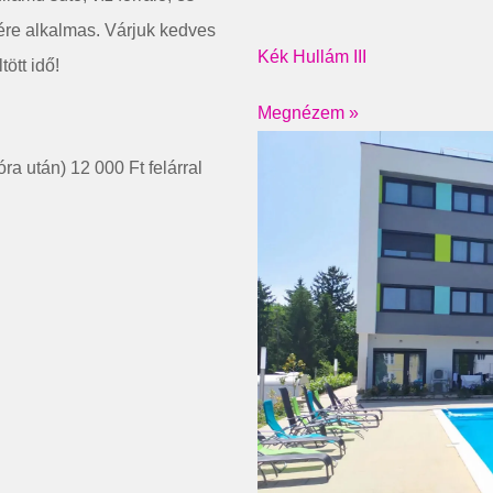
ére alkalmas. Várjuk kedves
Kék Hullám III
ött idő!
Megnézem »
a után) 12 000 Ft felárral