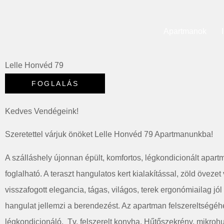
Lelle Honv
Apartmanok
Lelle Honvéd 79
Kedves Vendégeink!
Szeretettel várjuk önöket Lelle Honvéd 79 Apartmanunkba!
A szálláshely újonnan épült, komfortos, légkondicionált apar
foglalható. A teraszt hangulatos kert kialakítással, zöld öveze
visszafogott elegancia, tágas, világos, terek ergonómiailag jó
hangulat jellemzi a berendezést. Az apartman felszereltségé
légkondicionáló, Tv, felszerelt konyha, Hűtőszekrény, mikrohul