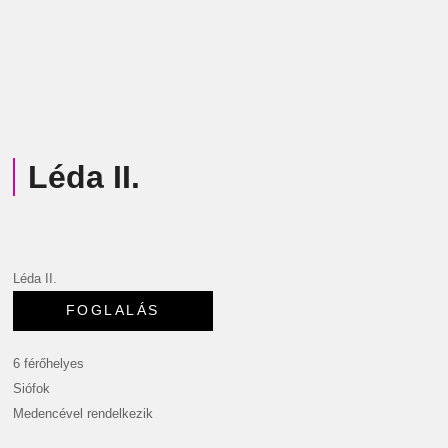
Léda II.
Léda II.
6 férőhelyes
Siófok
Medencével rendelkezik