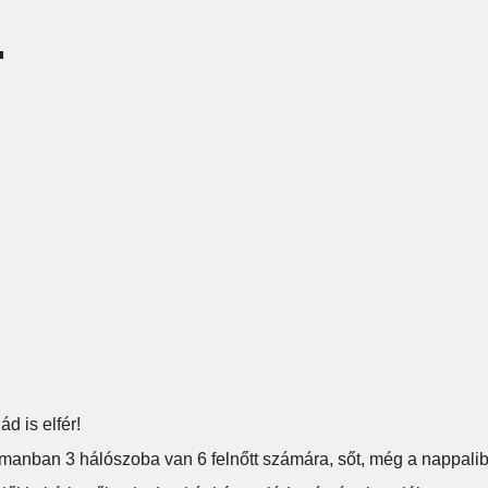
.
d is elfér!
tmanban 3 hálószoba van 6 felnőtt számára, sőt, még a nappalib