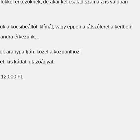
őkkel érkezőknek, de akár két család számára is valóban
k a kocsibeállót, klímát, vagy éppen a játszóteret a kertben!
strandra érkezünk…
ok aranypartján, közel a központhoz!
t, kis kádat, utazóágyat.
 12.000 Ft.