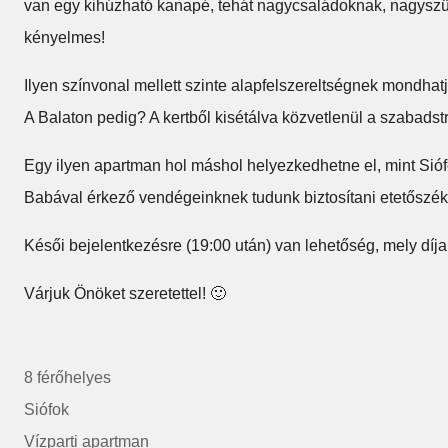
van egy kihúzható kanapé, tehát nagycsaládoknak, nagyszül
kényelmes!
Ilyen színvonal mellett szinte alapfelszereltségnek mondhatju
A Balaton pedig? A kertből kisétálva közvetlenül a szabad
Egy ilyen apartman hol máshol helyezkedhetne el, mint Sióf
Babával érkező vendégeinknek tudunk biztosítani etetőszéke
Késői bejelentkezésre (19:00 után) van lehetőség, mely díja
Várjuk Önöket szeretettel! 🙂
8 férőhelyes
Siófok
Vízparti apartman