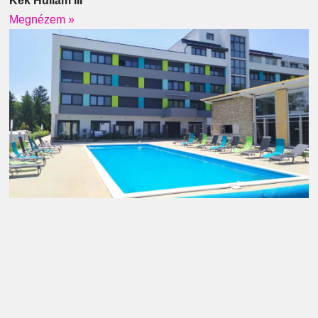
Kék Hullám III
Megnézem »