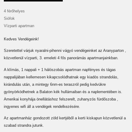
4 férőhelyes
Siófok
Vízparti apartman
Kedves Vendégeink!
Szeretettel várjuk nyaralni-pihenni vágyó vendégeinket az Aranyparton ,
közvetlenül vízparti, 3. emeleti 4 fős panorámás apartmanjainkban.
A klímás, 1 nappali + 1 hálószobás apartman napfényes és tágas
nappalijában kellemesen kikapcsolódhatnak egy kiadós strandolás,
kirándulás után, a mintegy 6nm-es teraszról pedig kedvükre
gyönyörködhetnek a Balaton kék hullámaiban és a naplementében is.
Amerikai konyhája önellátáshoz felszerelt, zuhanyzós fürdőszoba ,
ingyenes wifi áll a vendégek rendelkezésére.
Az apartmanház gondozott zöld kertjéből a kerti kiskapun közvetlenül a
szabad strandra jutunk.