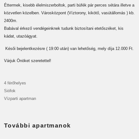
Éttermek, kisebb élelmiszerboltok, parti büfék pár perces sétára illetve a
közvetlen közelben. Városközpont (Víztorony, kikötő, vasútállomás ) kb.
2400m.
Babával érkező vendégeinknek tudunk biztosítani etetőszéket, kis
kádat, utazóágyat.
Késői bejelentkezésre ( 19:00 után) van lehetőség, mely díja 12.000 Ft.
Várjuk Önöket szeretettel!
4 férőhelyes
Siófok
Vízparti apartman
További apartmanok