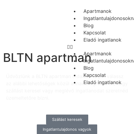
Apartmanok
Ingatlantulajdonosokn
Blog
Kapcsolat
Eladó ingatlanok
BLTN apartman
Apartmanok
Ingatlantulajdonosokn
Blog
Kapcsolat
Üdvözlünk a BLTN apartman oldalán. Kérjük válassz
Eladó ingatlanok
az alábbi lehetőségek közül annak megfelelően, hogy
szállást keresel vagy meglévő ingatlanodat szeretnéd
üzemeltetőre bízni.
Szállást keresek
Ingatlantulajdonos vagyok